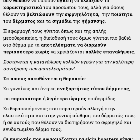
δεν
θέλουν
να δώσουν
όγκο ή
να
αλλάξουν
τα
χαρακτηριστικά
του προσώπου τους, αλλά για όσους
θέλουν να
βελτιώσουν
την
σφριγηλότητα,
την
ποιότητα
του
δέρματος
και τα
σημάδια
της
γήρανσης
.
Η εφαρμογή τους γίνεται όπως και της απλής
μεσοθεραπείας, η διείσδυσή τους όμως γίνεται πιο βαθιά
στο δέρμα με τα
αποτελέσματα να διαρκούν
περισσότερο
χωρίς
να χρειάζονται
πολλές
επαναλήψεις
.
Συστήνεται η κατανάλωση πολλών υγρών για την καλύτερη
συντήρηση των αποτελεσμάτων!
Σε ποιους απευθύνεται η θεραπεία:
Σε γυναίκες και άντρες
ανεξαρτήτως τύπου δέρματος
,
σε
περισσότερο
ή
λιγότερο
ώριμες
επιδερμίδες.
Σε θεραπευόμενους που παρατηρούν αλλαγή στην
ελαστικότητα και στην γενική αίσθηση του δέρματός τους,
ή σε αυτούς που θέλουν να διατηρήσουν το σφριγηλό και
ενυδατωμένο δέρμα τους.
Οι περιοχές που εφαρμόζονται τα
skin
boosters
είναι: